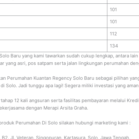
101
101
112
134
olo Baru yang kami tawarkan sudah cukup lengkap, antara lain
tar yang asri, pos satpam serta jalan lingkungan perumahan den
kan Perumahan Kuantan Regency Solo Baru sebagai pilihan yan
di Solo. Jadi tunggu apa lagi! Segera miliki investasi yang am
rtahap 12 kali angsuran serta fasilitas pembayaran melalui Kre
bekerjasama dengan Merapi Arsita Graha.
 produk Perumahan Di Solo silakan hubungi marketing kami :
B2. Jl. Veteran, Singopuran, Kartasura, Solo, Jawa Tengah.