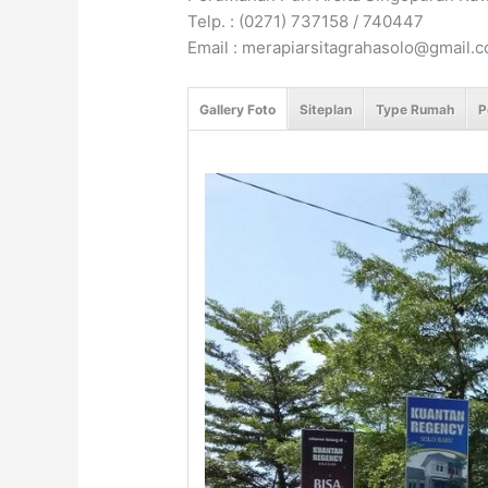
Telp. : (0271) 737158 / 740447
Email : merapiarsitagrahasolo@gmail.
Gallery Foto
Siteplan
Type Rumah
P