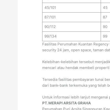
45/101
45
87/101
87
90/112
90
99/134
99
Fasilitas Perumahan Kuantan Regency S
security 24 jam, open space, taman da
Kelebihan-kelebihan tersebut menjadi
mencari atau hendak membeli properti 
Tersedia fasilitas pembayaran tunai be
dari bank-bank terkemuka yang telah 
Untuk informasi lebih lanjut mengenai
PT. MERAPI ARSITA GRAHA
Perumahan Puri Arsita Singopuran Kav. 