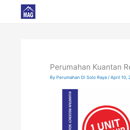
Skip
to
content
Perumahan Kuantan R
By
Perumahan Di Solo Raya
/
April 10,